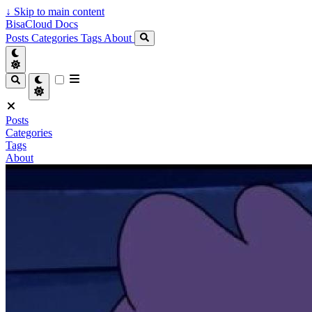
↓
Skip to main content
BisaCloud Docs
Posts
Categories
Tags
About
Posts
Categories
Tags
About