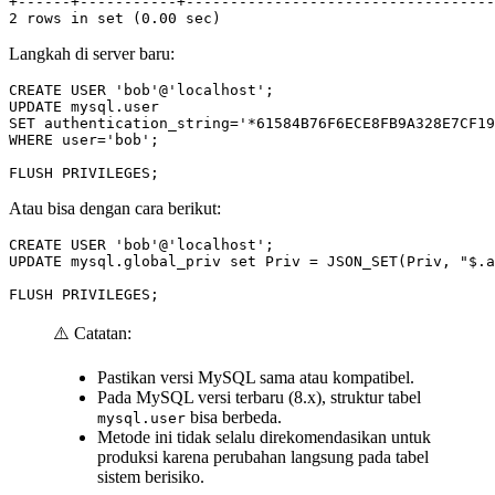
+
2
rows
in
set
(
0
.
00
sec
)
Langkah di server baru:
CREATE
USER
'bob'
@
'localhost'
;
UPDATE
mysql
.
user
SET
authentication_string
=
'*61584B76F6ECE8FB9A328E7CF19
WHERE
user
=
'bob'
;
FLUSH
PRIVILEGES
;
Atau bisa dengan cara berikut:
CREATE
USER
'bob'
@
'localhost'
;
UPDATE
mysql
.
global_priv
set
Priv
=
JSON_SET
(
Priv
,
"$.a
FLUSH
PRIVILEGES
;
⚠️ Catatan:
Pastikan versi MySQL sama atau kompatibel.
Pada MySQL versi terbaru (8.x), struktur tabel
bisa berbeda.
mysql.user
Metode ini tidak selalu direkomendasikan untuk
produksi karena perubahan langsung pada tabel
sistem berisiko.