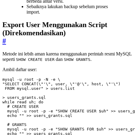
berbeda antar versi.
Sebaiknya lakukan backup sebelum proses
import.
Export User Menggunakan Script
(Direkomendasikan)
#
Metode ini lebih aman karena menggunakan perintah resmi MySQL
seperti
dan
.
SHOW CREATE USER
SHOW GRANTS
Ambil daftar user:
mysql -u root -p -N -e 
 FROM mysql.user"
while
read
 uh
;
do
# CREATE USER
  mysql -u root -p -e 
"SHOW CREATE USER 
$uh
"
echo
""
# GRANTS
  mysql -u root -p -e 
"SHOW GRANTS FOR 
$uh
"
echo
""