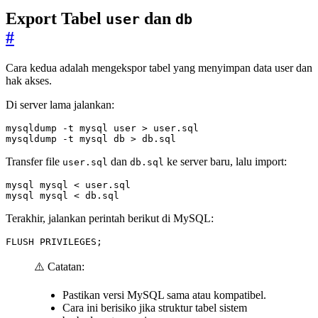
Export Tabel
dan
user
db
#
Cara kedua adalah mengekspor tabel yang menyimpan data user dan
hak akses.
Di server lama jalankan:
mysqldump -t mysql db > db.sql
Transfer file
dan
ke server baru, lalu import:
user.sql
db.sql
mysql mysql < db.sql
Terakhir, jalankan perintah berikut di MySQL:
FLUSH
PRIVILEGES
;
⚠️ Catatan:
Pastikan versi MySQL sama atau kompatibel.
Cara ini berisiko jika struktur tabel sistem