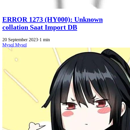
ERROR 1273 (HY000): Unknown
collation Saat Import DB
20 September 2023
·
1 min
Mysql
Mysql