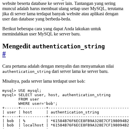
website beserta database ke server lain. Tantangan yang sering
muncul adalah harus membuat ulang setiap user MySQL, terutama
jika di server lama terdapat banyak website atau aplikasi dengan
user dan database yang berbeda-beda.
Berikut beberapa cara yang dapat Anda lakukan untuk
memindahkan user MySQL ke server baru.
Mengedit
authentication_string
#
Cara pertama adalah dengan menyalin dan menyamakan nilai
dari server lama ke server baru.
authentication_string
Misalnya, pada server lama terdapat user
:
bob
mysql
>
USE
mysql
;
mysql
>
SELECT
user
,
host
,
authentication_string
FROM
user
WHERE
user
=
'bob'
;
+
|
user
|
host
|
authentication_string
+
|
bob
|
%
|
*
61584
B76F6ECE8FB9A328E7CF198094B2
|
bob
|
localhost
|
*
61584
B76F6ECE8FB9A328E7CF198094B2