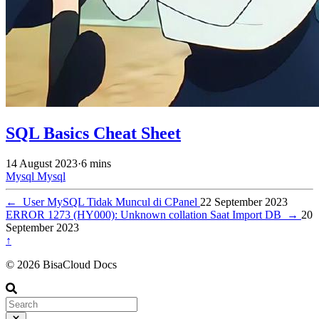
SQL Basics Cheat Sheet
14 August 2023
·
6 mins
Mysql
Mysql
←
User MySQL Tidak Muncul di CPanel
22 September 2023
ERROR 1273 (HY000): Unknown collation Saat Import DB
→
20
September 2023
↑
© 2026 BisaCloud Docs