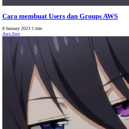
Cara membuat Users dan Groups AWS
8 January 2023
·
1 min
Aws
Aws