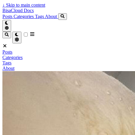
↓
Skip to main content
BisaCloud Docs
Posts
Categories
Tags
About
Posts
Categories
Tags
About