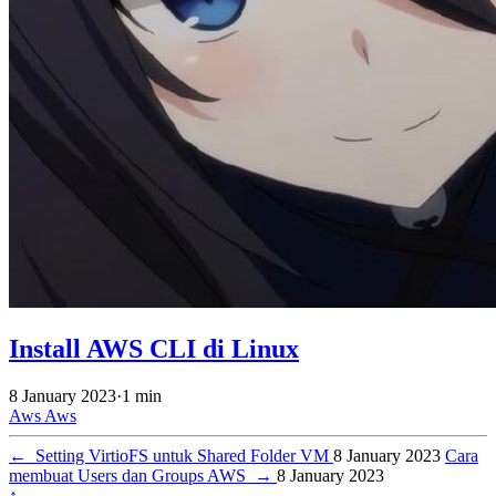
Install AWS CLI di Linux
8 January 2023
·
1 min
Aws
Aws
←
Setting VirtioFS untuk Shared Folder VM
8 January 2023
Cara
membuat Users dan Groups AWS
→
8 January 2023
↑