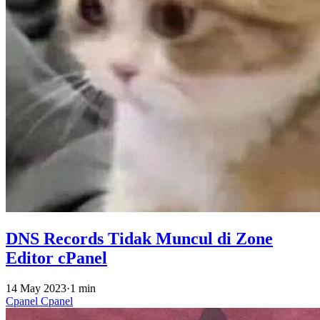
DNS Records Tidak Muncul di Zone
Editor cPanel
14 May 2023
·
1 min
Cpanel
Cpanel