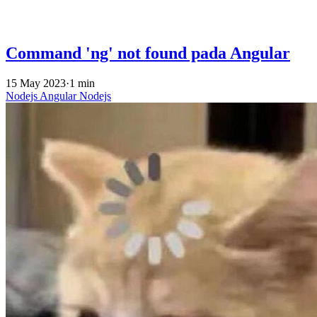
Command 'ng' not found pada Angular
15 May 2023
·
1 min
Nodejs
Angular
Nodejs