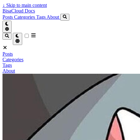
↓
Skip to main content
BisaCloud Docs
Posts
Categories
Tags
About
Posts
Categories
Tags
About