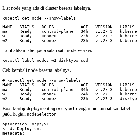
List node yang ada di cluster beserta labelnya.
kubectl get node --show-labels
w2     Ready    <none>          23h   v1.27.3   kuberne
Tambahkan label pada salah satu node worker.
kubectl label nodes w2 
disktype
=
ssd
Cek kembali node beserta labelnya.
w2     Ready    <none>          23h   v1.27.3   disktyp
Buat konfig deployment
dengan menambahkan label
nginx.yaml
pada bagian
.
nodeSelector