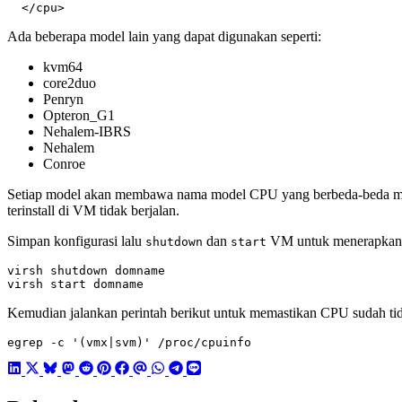
</cpu>
Ada beberapa model lain yang dapat digunakan seperti:
kvm64
core2duo
Penryn
Opteron_G1
Nehalem-IBRS
Nehalem
Conroe
Setiap model akan membawa nama model CPU yang berbeda-beda mulai 
terinstall di VM tidak berjalan.
Simpan konfigurasi lalu
dan
VM untuk menerapkan 
shutdown
start
virsh start domname
Kemudian jalankan perintah berikut untuk memastikan CPU sudah tid
egrep -c 
'(vmx|svm)'
 /proc/cpuinfo