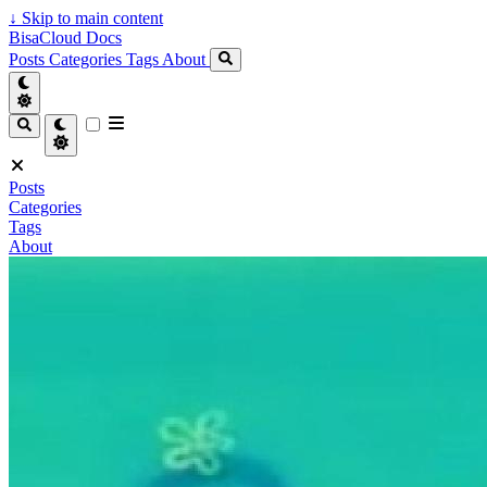
↓
Skip to main content
BisaCloud Docs
Posts
Categories
Tags
About
Posts
Categories
Tags
About