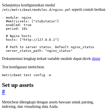
Selanjutnya konfigurasikan modul
seperti contoh berikut.
/etc/metricbeat/modules.d/nginx.yml
- 
module
:
nginx
#metricsets: ["stubstatus"]
enabled
:
true
period
:
10s
# Nginx hosts
hosts
:
[
"http://127.0.0.1"
]
# Path to server status. Default nginx_status
server_status_path
:
"nginx_status"
Dokumentasi lengkap terkait variable module dapat dicek
disini
Test konfigurasi metricbeat.
metricbeat 
test
 config -e
Set up assets
#
Metricbeat dilengkapi dengan assets bawaan untuk parsing,
indexing, dan visualizing data Anda.