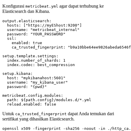
Konfigurasi
agar dapat terhubung ke
metricbeat.yml
Elasticsearch dan Kibana.
output.elasticsearch
:
hosts
:
[
"https://myEShost:9200"
]
username
:
"metricbeat_internal"
password
:
"YOUR_PASSWORD"
ssl
:
enabled
:
true
ca_trusted_fingerprint
:
"b9a10bbe64ee9826abeda6546f
setup.template.settings
:
index.number_of_shards
:
1
index.codec
:
best_compression
setup.kibana
:
host
:
"mykibanahost:5601"
username
:
"my_kibana_user"
password
:
"{pwd}"
metricbeat.config.modules
:
path
:
${path.config}/modules.d/*.yml
reload.enabled
:
false
Untuk
dapat Anda temukan dari
ca_trusted_fingerprint
sertifikat yang dihasilkan Elasticsearch.
openssl x509 -fingerprint -sha256 -noout -in ./http_ca.