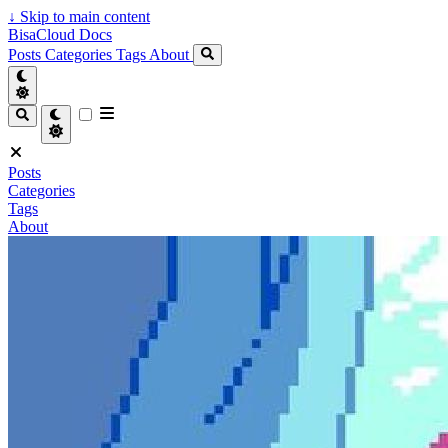
↓
Skip to main content
BisaCloud Docs
Posts
Categories
Tags
About
Posts
Categories
Tags
About