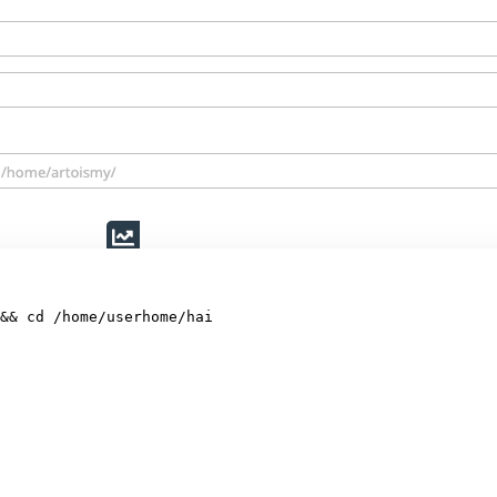
&&
cd
 /home/userhome/hai