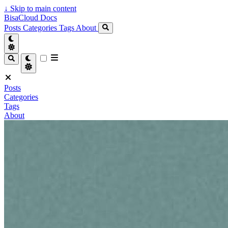
↓
Skip to main content
BisaCloud Docs
Posts
Categories
Tags
About
Posts
Categories
Tags
About