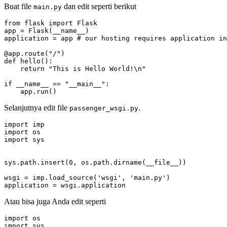
Buat file
dan edit seperti berikut
main.py
app
=
 Flask
(
__name__
)
application
=
 app 
# our hosting requires application in
@app.route
(
"/"
)
def hello
()
return
"This is Hello World!\n"
if
__name__
==
"__main__"
    app.run
()
Selanjutnya edit file
.
passenger_wsgi.py
application = wsgi.application
Atau bisa juga Anda edit seperti