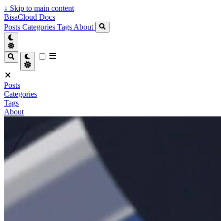
↓
Skip to main content
BisaCloud Docs
Posts
Categories
Tags
About
Posts
Categories
Tags
About