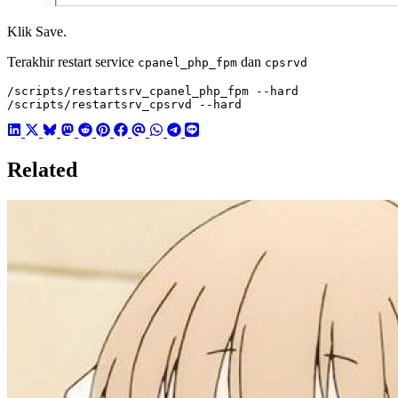
Klik Save.
Terakhir restart service
dan
cpanel_php_fpm
cpsrvd
/scripts/restartsrv_cpsrvd --hard
Related