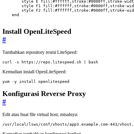
        style E fill:#ffffff,stroke:#0000ff,stroke-widt
        style F1 fill:#ffffff,stroke:#0000ff,stroke-wid
        style F2 fill:#ffffff,stroke:#0000ff,stroke-wid
    end

Install OpenLiteSpeed
#
Tambahkan repository resmi LiteSpeed:
curl -s https://repo.litespeed.sh 
|
 bash
Kemudian install OpenLiteSpeed:
yum -y install openlitespeed
Konfigurasi Reverse Proxy
#
Edit atau buat file virtual host, misalnya:
/usr/local/lsws/conf/vhosts/app3.example.com-443/vhost.
Kemudian tambahkan konfigurasi berikut.