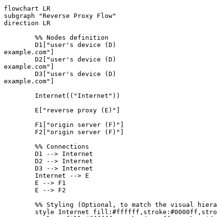
flowchart LR

subgraph "Reverse Proxy Flow"

direction LR

        %% Nodes definition

        D1["user's device (D)
example.com"]

        D2["user's device (D)
example.com"]

        D3["user's device (D)
example.com"]

        Internet(("Internet"))

        E["reverse proxy (E)"]

        F1["origin server (F)"]

        F2["origin server (F)"]

        %% Connections

        D1 --> Internet

        D2 --> Internet

        D3 --> Internet

        Internet --> E

        E --> F1

        E --> F2

        %% Styling (Optional, to match the visual hiera
        style Internet fill:#ffffff,stroke:#0000ff,stro