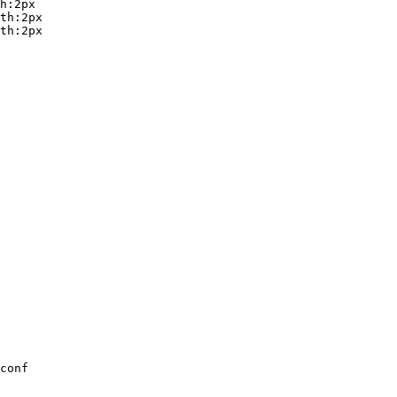
h:2px

th:2px

th:2px

conf