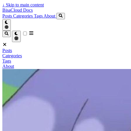
↓
Skip to main content
BisaCloud Docs
Posts
Categories
Tags
About
Posts
Categories
Tags
About