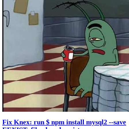
Fix Knex: run $ npm install mysql2 --save