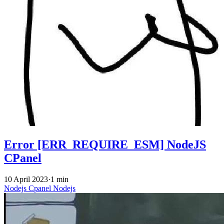
Error [ERR_REQUIRE_ESM] NodeJS
CPanel
10 April 2023
·
1 min
Nodejs
Cpanel
Nodejs