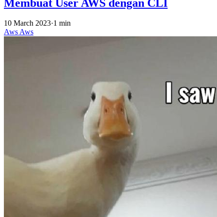
Membuat User AWS dengan CLI
10 March 2023
·
1 min
Aws
Aws