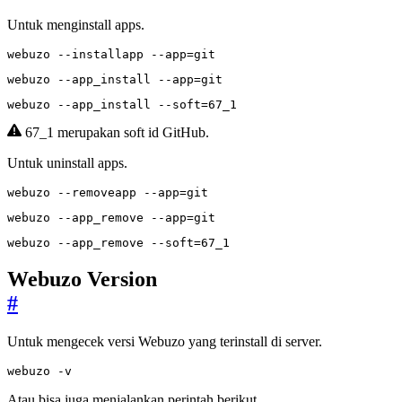
Untuk menginstall apps.
webuzo --installapp --app
=
git
webuzo --app_install --app
=
git
webuzo --app_install --soft
=
67_1
67_1 merupakan soft id GitHub.
Untuk uninstall apps.
webuzo --removeapp --app
=
git
webuzo --app_remove --app
=
git
webuzo --app_remove --soft
=
67_1
Webuzo Version
#
Untuk mengecek versi Webuzo yang terinstall di server.
webuzo -v
Atau bisa juga menjalankan perintah berikut.