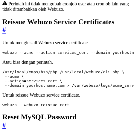
Perintah ini tidak mengubah cronjob user atau cronjob lain yang
tidak ditambahkan oleh Webuzo.
Reissue Webuzo Service Certificates
#
Untuk menginstall Webuzo service certificate.
webuzo --acme --action
=
services_cert --domain
=
yourhostn
Atau bisa dengan perintah.
/usr/local/emps/bin/php /usr/local/webuzo/cli.php 
 --acme 
 --action
=
services_cert 
 --domain
=
yourhostname.com > /var/webuzo/logs/acme_serv
Untuk reissue Webuzo service certificate.
webuzo --webuzo_reissue_cert
Reset MySQL Password
#