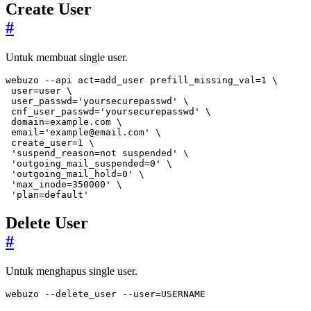
Create User
#
Untuk membuat single user.
webuzo --api 
act
=
add_user 
prefill_missing_val
=
1
user
=
user 
user_passwd
=
'yoursecurepasswd'
cnf_user_passwd
=
'yoursecurepasswd'
domain
=
example.com 
email
=
'
example@email.com
'
create_user
=
1
'suspend_reason=not suspended'
'outgoing_mail_suspended=0'
'outgoing_mail_hold=0'
'max_inode=350000'
'plan=default'
Delete User
#
Untuk menghapus single user.
webuzo --delete_user --user
=
USERNAME