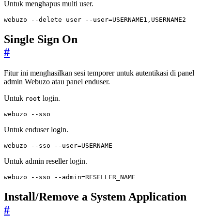
Untuk menghapus multi user.
webuzo --delete_user --user
=
USERNAME1,USERNAME2
Single Sign On
#
Fitur ini menghasilkan sesi temporer untuk autentikasi di panel
admin Webuzo atau panel enduser.
Untuk
login.
root
webuzo --sso
Untuk enduser login.
webuzo --sso --user
=
USERNAME
Untuk admin reseller login.
webuzo --sso --admin
=
RESELLER_NAME
Install/Remove a System Application
#