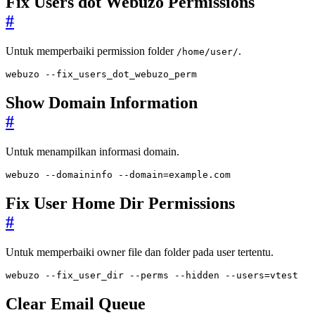
Fix Users dot Webuzo Permissions
#
Untuk memperbaiki permission folder
.
/home/user/
webuzo --fix_users_dot_webuzo_perm
Show Domain Information
#
Untuk menampilkan informasi domain.
webuzo --domaininfo --domain
=
example.com
Fix User Home Dir Permissions
#
Untuk memperbaiki owner file dan folder pada user tertentu.
webuzo --fix_user_dir --perms --hidden --users
=
vtest
Clear Email Queue