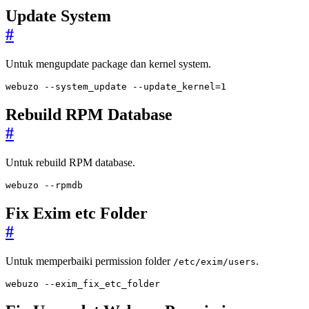
Update System
#
Untuk mengupdate package dan kernel system.
webuzo --system_update --update_kernel
=
1
Rebuild RPM Database
#
Untuk rebuild RPM database.
webuzo --rpmdb
Fix Exim etc Folder
#
Untuk memperbaiki permission folder
.
/etc/exim/users
webuzo --exim_fix_etc_folder