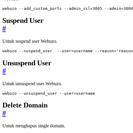
webuzo --add_custom_ports --admin_ssl
=
3005
 --admin
=
3004
Suspend User
#
Untuk suspend user Webuzo.
webuzo --suspend_user  --user
=
username --reason
=
'reason
Unsuspend User
#
Untuk unsuspend user Webuzo.
webuzo --unsuspend_user --user
=
username
Delete Domain
#
Untuk menghapus single domain.