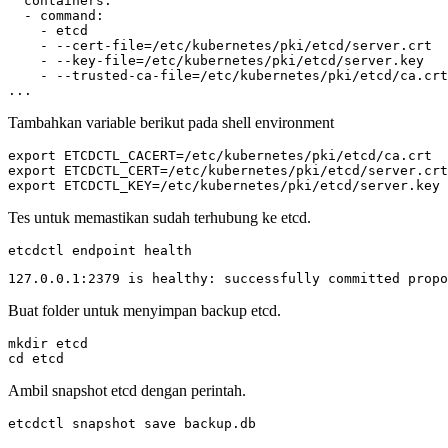
    - --cert-file
=
    - --key-file
=
    - --trusted-ca-file
=
...
Tambahkan variable berikut pada shell environment
export
ETCDCTL_CACERT
=
export
ETCDCTL_CERT
=
export
ETCDCTL_KEY
=
/etc/kubernetes/pki/etcd/server.key
Tes untuk memastikan sudah terhubung ke etcd.
etcdctl endpoint health
127.0.0.1:2379 is healthy: successfully committed propo
Buat folder untuk menyimpan backup etcd.
cd
 etcd
Ambil snapshot etcd dengan perintah.
etcdctl snapshot save backup.db