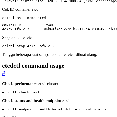
{"level":"info","ts":1690686164.9086843,"caller":"snaps
Cek ID container etcd.
crictl ps --name etcd
4c7b96af61c12       86b6af7dd652c1b38118be1c338e9354b33
Stop container etcd.
crictl stop 4c7b96af61c12
Tunggu beberapa saat sampai container etcd dibuat ulang.
etcdctl command usage
#
Check performance etcd cluster
etcdctl check perf
Check status and health endpoint etcd
etcdctl endpoint health 
&&
 etcdctl endpoint status