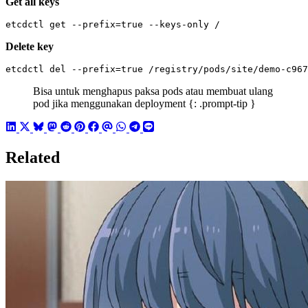
Get all keys
etcdctl get --prefix
=
true
 --keys-only /
Delete key
etcdctl del --prefix
=
true
 /registry/pods/site/demo-c967
Bisa untuk menghapus paksa pods atau membuat ulang
pod jika menggunakan deployment {: .prompt-tip }
Related