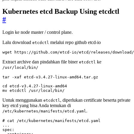
Kubernetes etcd Backup Using etcdctl
#
Login ke node master / control plane.
Lalu download
melalui repo github etcd-io
etcdctl
wget https://github.com/etcd-io/etcd/releases/download/
Extract archive dan pindahkan file biner
ke
etcdctl
/usr/local/bin/
cd
mv etcdctl /usr/local/bin/
Untuk menggunakan
, diperlukan certificate beserta private
etcdctl
key etcd yang bisa Anda temukan di
.
/etc/kubernetes/manifests/etcd.yaml
# cat /etc/kubernetes/manifests/etcd.yaml