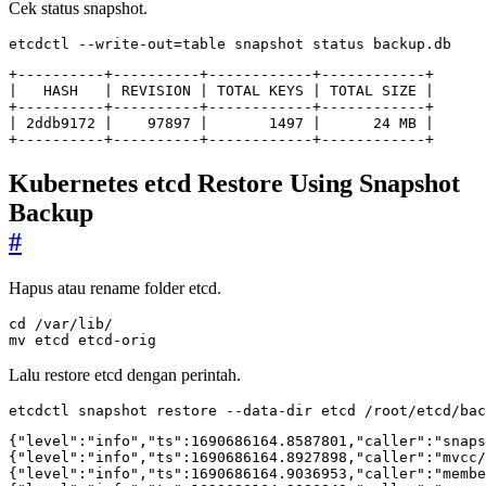
Cek status snapshot.
etcdctl --write-out
=
table snapshot status backup.db
|
   HASH   
|
 REVISION 
|
 TOTAL KEYS 
|
 TOTAL SIZE 
|
|
 2ddb9172 
|
97897
|
1497
|
24
 MB 
|
+----------+----------+------------+------------+
Kubernetes etcd Restore Using Snapshot
Backup
#
Hapus atau rename folder etcd.
cd
mv etcd etcd-orig
Lalu restore etcd dengan perintah.
etcdctl snapshot restore --data-dir etcd /root/etcd/bac