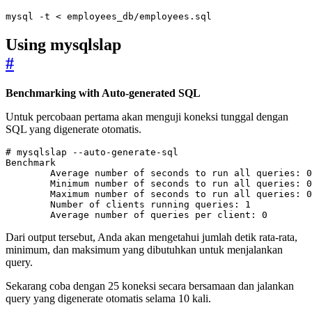
mysql -t < employees_db/employees.sql
Using mysqlslap
#
Benchmarking with Auto-generated SQL
Untuk percobaan pertama akan menguji koneksi tunggal dengan
SQL yang digenerate otomatis.
# mysqlslap --auto-generate-sql
        Number of clients running queries: 
1
        Average number of queries per client: 
0
Dari output tersebut, Anda akan mengetahui jumlah detik rata-rata,
minimum, dan maksimum yang dibutuhkan untuk menjalankan
query.
Sekarang coba dengan 25 koneksi secara bersamaan dan jalankan
query yang digenerate otomatis selama 10 kali.