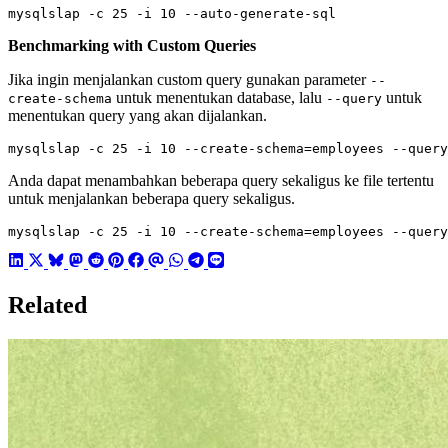
mysqlslap -c 
25
 -i 
10
 --auto-generate-sql
Benchmarking with Custom Queries
Jika ingin menjalankan custom query gunakan parameter
--
untuk menentukan database, lalu
untuk
create-schema
--query
menentukan query yang akan dijalankan.
mysqlslap -c 
25
 -i 
10
 --create-schema
=
employees --query
Anda dapat menambahkan beberapa query sekaligus ke file tertentu
untuk menjalankan beberapa query sekaligus.
mysqlslap -c 
25
 -i 
10
 --create-schema
=
employees --query
Related