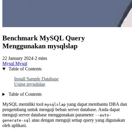
Benchmark MySQL Query
Menggunakan mysqlslap
22 January 2024
·
2 mins
Mysql
Mysql
Table of Contents
Install Sample Database
Using mysqlslap
Table of Contents
MySQL memiliki tool
yang dapat membantu DBA dan
mysqlslap
pengembang untuk menguji beban server database. Anda dapat
menguji server database menggunakan parameter
--auto-
atau dengan menguji setiap query yang digunakan
generate-sql
oleh aplikasi.