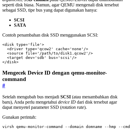
seperti disk biasa. Namun, agar QEMU mengenali disk tersebut
sebagai SSD, tipe bus yang dapat digunakan hanya:
SCSI
SATA
Contoh penambahan disk SSD menggunakan SCSI:
<disk
type=
'file'
>
<driver
type=
'qcow2'
cache=
'none'
/>
<source
file=
'/path/to/disk1.qcow2'
/>
<target
dev=
'sdb'
bus=
'scsi'
/>
</disk>
Mengecek Device ID dengan qemu-monitor-
command
#
Setelah mengubah bus menjadi
SCSI
(atau menambahkan disk
baru), Anda perlu mengetahui
device ID
dari disk tersebut agar
dapat menyetel parameter SSD (
rotation rate
).
Gunakan perintah:
virsh qemu-monitor-command --domain domname --hmp --cmd