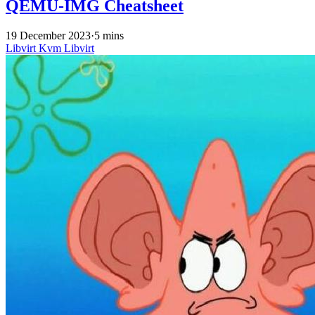
QEMU-IMG Cheatsheet
19 December 2023
·
5 mins
Libvirt
Kvm
Libvirt