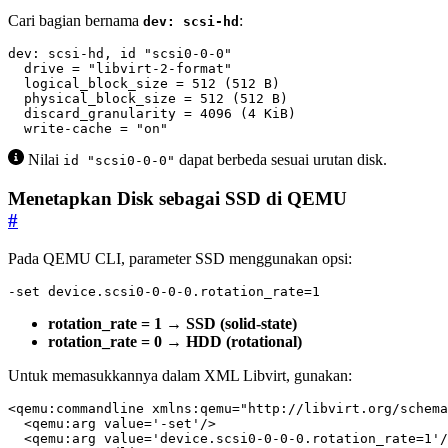
Cari bagian bernama
:
dev: scsi-hd
  write-cache = "on"
Nilai
dapat berbeda sesuai urutan disk.
id "scsi0-0-0"
Menetapkan Disk sebagai SSD di QEMU
#
Pada QEMU CLI, parameter SSD menggunakan opsi:
-set device.scsi0-0-0-0.rotation_rate=1
rotation_rate = 1 → SSD (solid-state)
rotation_rate = 0 → HDD (rotational)
Untuk memasukkannya dalam XML Libvirt, gunakan:
<qemu:commandline
xmlns:qemu=
"http://libvirt.org/schema
<qemu:arg
value=
'-set'
/>
<qemu:arg
value=
'device.scsi0-0-0-0.rotation_rate=1'
/