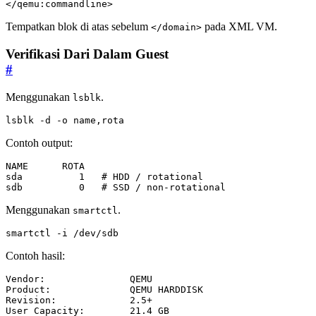
</qemu:commandline>
Tempatkan blok di atas sebelum
pada XML VM.
</domain>
Verifikasi Dari Dalam Guest
#
Menggunakan
.
lsblk
lsblk -d -o name,rota
Contoh output:
sdb          0   # SSD / non-rotational
Menggunakan
.
smartctl
smartctl -i /dev/sdb
Contoh hasil: