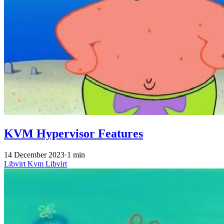
KVM Hypervisor Features
14 December 2023
·
1 min
Libvirt
Kvm
Libvirt