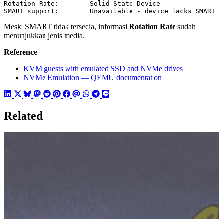
SMART support:        Unavailable - device lacks SMART 
Meski SMART tidak tersedia, informasi
Rotation Rate
sudah
menunjukkan jenis media.
Reference
KVM guests with emulated SSD and NVMe drives
NVMe Emulation — QEMU documentation
Related