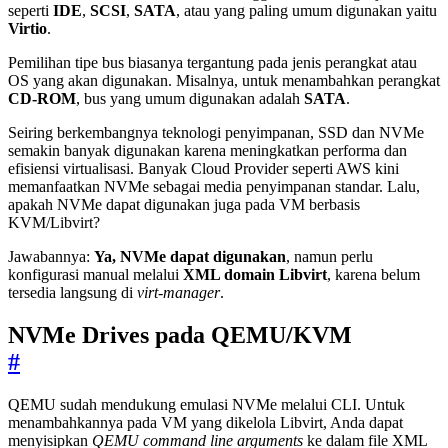
seperti
IDE
,
SCSI
,
SATA
, atau yang paling umum digunakan yaitu
Virtio
.
Pemilihan tipe bus biasanya tergantung pada jenis perangkat atau
OS yang akan digunakan. Misalnya, untuk menambahkan perangkat
CD-ROM
, bus yang umum digunakan adalah
SATA
.
Seiring berkembangnya teknologi penyimpanan, SSD dan NVMe
semakin banyak digunakan karena meningkatkan performa dan
efisiensi virtualisasi. Banyak Cloud Provider seperti AWS kini
memanfaatkan NVMe sebagai media penyimpanan standar. Lalu,
apakah NVMe dapat digunakan juga pada VM berbasis
KVM/Libvirt?
Jawabannya:
Ya, NVMe dapat digunakan
, namun perlu
konfigurasi manual melalui
XML domain Libvirt
, karena belum
tersedia langsung di
virt-manager
.
NVMe Drives pada QEMU/KVM
#
QEMU sudah mendukung emulasi NVMe melalui CLI. Untuk
menambahkannya pada VM yang dikelola Libvirt, Anda dapat
menyisipkan
QEMU command line arguments
ke dalam file XML