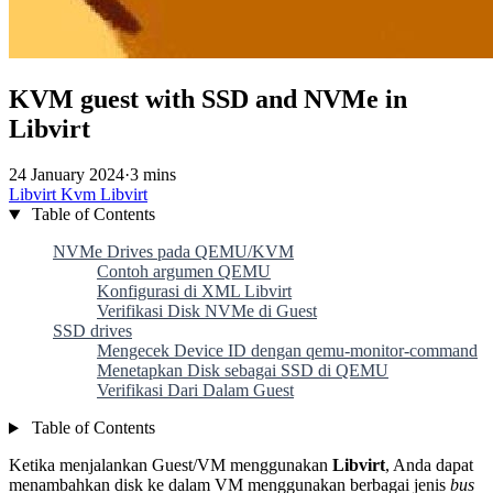
KVM guest with SSD and NVMe in
Libvirt
24 January 2024
·
3 mins
Libvirt
Kvm
Libvirt
Table of Contents
NVMe Drives pada QEMU/KVM
Contoh argumen QEMU
Konfigurasi di XML Libvirt
Verifikasi Disk NVMe di Guest
SSD drives
Mengecek Device ID dengan qemu-monitor-command
Menetapkan Disk sebagai SSD di QEMU
Verifikasi Dari Dalam Guest
Table of Contents
Ketika menjalankan Guest/VM menggunakan
Libvirt
, Anda dapat
menambahkan disk ke dalam VM menggunakan berbagai jenis
bus