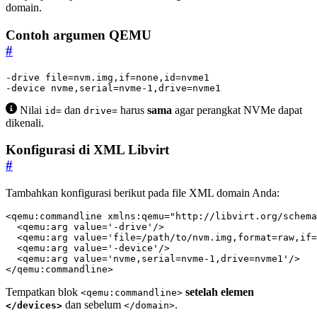
domain.
Contoh argumen QEMU
#
-device nvme,serial=nvme-1,drive=nvme1
Nilai
dan
harus
sama
agar perangkat NVMe dapat
id=
drive=
dikenali.
Konfigurasi di XML Libvirt
#
Tambahkan konfigurasi berikut pada file XML domain Anda:
<qemu:commandline
xmlns:qemu=
"http://libvirt.org/schema
<qemu:arg
value=
'-drive'
/>
<qemu:arg
value=
'file=/path/to/nvm.img,format=raw,if=
<qemu:arg
value=
'-device'
/>
<qemu:arg
value=
'nvme,serial=nvme-1,drive=nvme1'
/>
</qemu:commandline>
Tempatkan blok
setelah elemen
<qemu:commandline>
dan sebelum
.
</devices>
</domain>