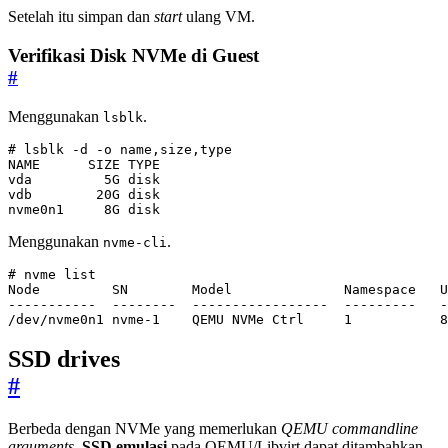
Setelah itu simpan dan
start
ulang VM.
Verifikasi Disk NVMe di Guest
#
Menggunakan
.
lsblk
# lsblk -d -o name,size,type
nvme0n1     8G disk
Menggunakan
.
nvme-cli
# nvme list
/dev/nvme0n1 nvme-1    QEMU NVMe Ctrl     
1
           8
SSD drives
#
Berbeda dengan NVMe yang memerlukan
QEMU commandline
arguments
,
SSD emulasi
pada QEMU/Libvirt dapat ditambahkan