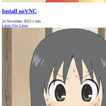
Install noVNC
24 November 2023
·
1 min
Linux
Vnc
Linux