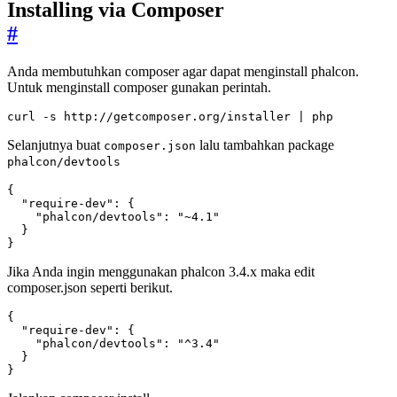
Installing via Composer
#
Anda membutuhkan composer agar dapat menginstall phalcon.
Untuk menginstall composer gunakan perintah.
curl -s http://getcomposer.org/installer 
|
 php
Selanjutnya buat
lalu tambahkan package
composer.json
phalcon/devtools
{
"require-dev"
:
{
"phalcon/devtools"
:
"~4.1"
}
}
Jika Anda ingin menggunakan phalcon 3.4.x maka edit
composer.json seperti berikut.
{
"require-dev"
:
{
"phalcon/devtools"
:
"^3.4"
}
}