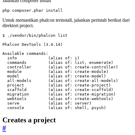
Jalankan composer install
php composer.phar install
Untuk memastikan phalcon terinstall, jalankan perintah berikut dari
direktori project.
Phalcon DevTools 
(
3.4.14
)
  info             
(
alias
 of: i
)
  commands         
(
alias
 of: list, enumerate
)
  controller       
(
alias
 of: create-controller
)
  module           
(
alias
 of: create-module
)
  model            
(
alias
 of: create-model
)
  all-models       
(
alias
 of: create-all-models
)
  project          
(
alias
 of: create-project
)
  scaffold         
(
alias
 of: create-scaffold
)
  migration        
(
alias
 of: create-migration
)
  webtools         
(
alias
 of: create-webtools
)
  serve            
(
alias
 of: server
)
  console          
(
alias
 of: shell, psysh
)
Creates a project
#