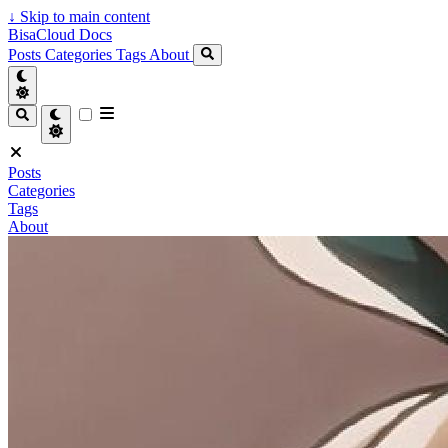
↓
Skip to main content
BisaCloud Docs
Posts
Categories
Tags
About
Posts
Categories
Tags
About