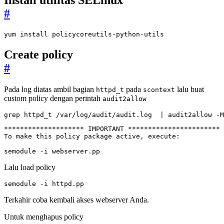
Install utilitas SELinux
#
yum install policycoreutils-python-utils
Create policy
#
Pada log diatas ambil bagian
pada
lalu buat
httpd_t
scontext
custom policy dengan perintah
audit2allow
grep httpd_t /var/log/audit/audit.log  
|
 audit2allow -M
semodule -i webserver.pp
Lalu load policy
semodule -i httpd.pp
Terkahir coba kembali akses webserver Anda.
Untuk menghapus policy