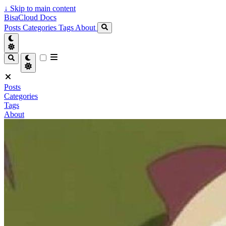
↓
Skip to main content
BisaCloud Docs
Posts
Categories
Tags
About
Posts
Categories
Tags
About