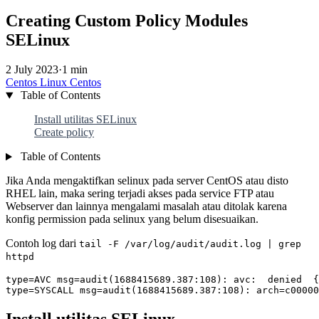
Creating Custom Policy Modules
SELinux
2 July 2023
·
1 min
Centos
Linux
Centos
Table of Contents
Install utilitas SELinux
Create policy
Table of Contents
Jika Anda mengaktifkan selinux pada server CentOS atau disto
RHEL lain, maka sering terjadi akses pada service FTP atau
Webserver dan lainnya mengalami masalah atau ditolak karena
konfig permission pada selinux yang belum disesuaikan.
Contoh log dari
tail -F /var/log/audit/audit.log | grep
httpd
type=SYSCALL msg=audit(1688415689.387:108): arch=c00000