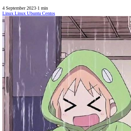
4 September 2023
·
1 min
Linux
Linux
Ubuntu
Centos