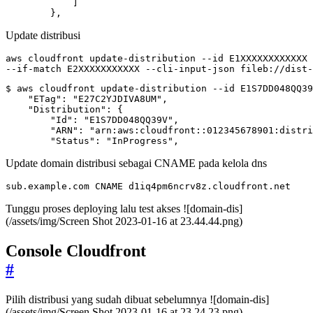
]
}
,
Update distribusi
aws cloudfront update-distribution --id E1XXXXXXXXXXXX 
--if-match E2XXXXXXXXXXX --cli-input-json fileb://dist-
        "Status": "InProgress",
Update domain distribusi sebagai CNAME pada kelola dns
sub.example.com CNAME d1iq4pm6ncrv8z.cloudfront.net
Tunggu proses deploying lalu test akses ![domain-dis]
(/assets/img/Screen Shot 2023-01-16 at 23.44.44.png)
Console Cloudfront
#
Pilih distribusi yang sudah dibuat sebelumnya ![domain-dis]
(/assets/img/Screen Shot 2023-01-16 at 23.24.23.png)