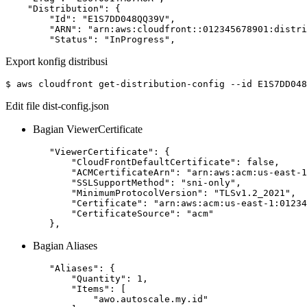
        "Status": "InProgress",
Export konfig distribusi
$ aws cloudfront get-distribution-config --id E1S7DD048
Edit file dist-config.json
Bagian ViewerCertificate
"ViewerCertificate"
:
{
"CloudFrontDefaultCertificate"
:
false
,
"ACMCertificateArn"
:
"arn:aws:acm:us-east-1
"SSLSupportMethod"
:
"sni-only"
,
"MinimumProtocolVersion"
:
"TLSv1.2_2021"
,
"Certificate"
:
"arn:aws:acm:us-east-1:01234
"CertificateSource"
:
"acm"
}
,
Bagian Aliases
"Aliases"
:
{
"Quantity"
:
1
,
"Items"
:
[
"awo.autoscale.my.id"