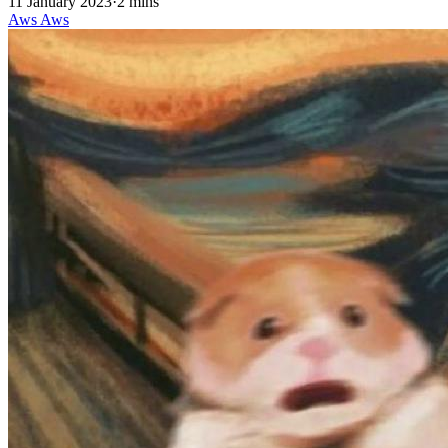
11 January 2023
·
2 mins
Aws
Aws