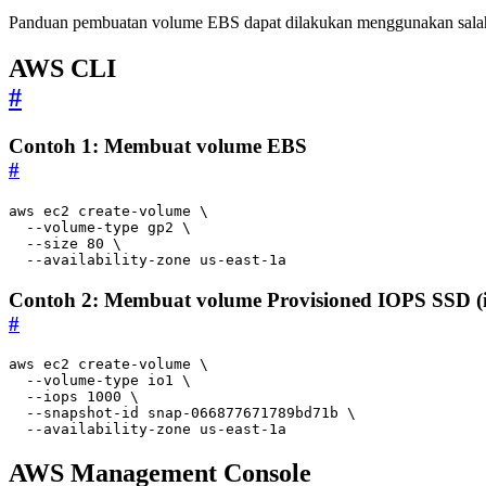
Panduan pembuatan volume EBS dapat dilakukan menggunakan salah 
AWS CLI
#
Contoh 1: Membuat volume EBS
#
aws ec2 create-volume 
  --volume-type gp2 
  --size 
80
  --availability-zone us-east-1a
Contoh 2: Membuat volume Provisioned IOPS SSD (i
#
aws ec2 create-volume 
  --volume-type io1 
  --iops 
1000
  --snapshot-id snap-066877671789bd71b 
  --availability-zone us-east-1a
AWS Management Console