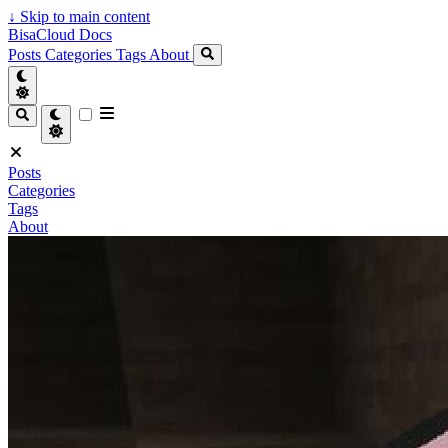
↓
Skip to main content
BisaCloud Docs
Posts
Categories
Tags
About
Posts
Categories
Tags
About