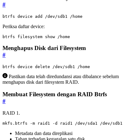
#
btrfs device add /dev/sdb1 /home
Periksa daftar device:
btrfs filesystem show /home
Menghapus Disk dari Filesystem
#
btrfs device delete /dev/sdb1 /home
Pastikan data telah diredundansi atau dibalance sebelum
menghapus disk dari filesystem RAID.
Membuat Filesystem dengan RAID Btrfs
#
RAID 1.
mkfs.btrfs -m raid1 -d raid1 /dev/sda1 /dev/sdb1
Metadata dan data direplikasi
Tahan terhadap kegagalan satu disk