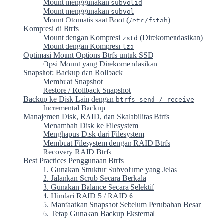
Mount menggunakan
subvolid
Mount menggunakan
subvol
Mount Otomatis saat Boot (
)
/etc/fstab
Kompresi di Btrfs
Mount dengan Kompresi
(Direkomendasikan)
zstd
Mount dengan Kompresi
lzo
Optimasi Mount Options Btrfs untuk SSD
Opsi Mount yang Direkomendasikan
Snapshot: Backup dan Rollback
Membuat Snapshot
Restore / Rollback Snapshot
Backup ke Disk Lain dengan
btrfs send / receive
Incremental Backup
Manajemen Disk, RAID, dan Skalabilitas Btrfs
Menambah Disk ke Filesystem
Menghapus Disk dari Filesystem
Membuat Filesystem dengan RAID Btrfs
Recovery RAID Btrfs
Best Practices Penggunaan Btrfs
1. Gunakan Struktur Subvolume yang Jelas
2. Jalankan Scrub Secara Berkala
3. Gunakan Balance Secara Selektif
4. Hindari RAID 5 / RAID 6
5. Manfaatkan Snapshot Sebelum Perubahan Besar
6. Tetap Gunakan Backup Eksternal