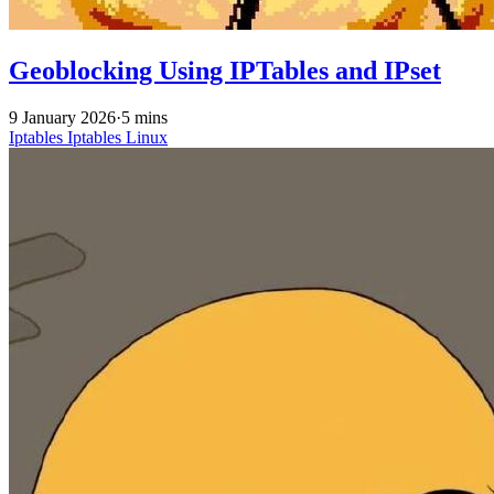
Geoblocking Using IPTables and IPset
9 January 2026
·
5 mins
Iptables
Iptables
Linux