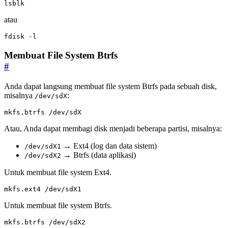
lsblk
atau
fdisk -l
Membuat File System Btrfs
#
Anda dapat langsung membuat file system Btrfs pada sebuah disk,
misalnya
:
/dev/sdX
mkfs.btrfs /dev/sdX
Atau, Anda dapat membagi disk menjadi beberapa partisi, misalnya:
→ Ext4 (log dan data sistem)
/dev/sdX1
→ Btrfs (data aplikasi)
/dev/sdX2
Untuk membuat file system Ext4.
mkfs.ext4 /dev/sdX1
Untuk membuat file system Btrfs.
mkfs.btrfs /dev/sdX2