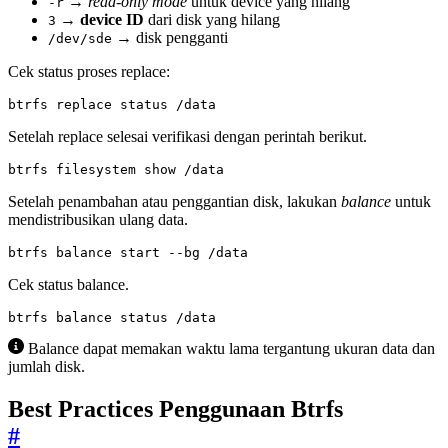
→
read-only mode
untuk device yang hilang
-r
→
device ID
dari disk yang hilang
3
→ disk pengganti
/dev/sde
Cek status proses replace:
btrfs replace status /data
Setelah replace selesai verifikasi dengan perintah berikut.
btrfs filesystem show /data
Setelah penambahan atau penggantian disk, lakukan
balance
untuk
mendistribusikan ulang data.
btrfs balance start --bg /data
Cek status balance.
btrfs balance status /data
Balance dapat memakan waktu lama tergantung ukuran data dan
jumlah disk.
Best Practices Penggunaan Btrfs
#