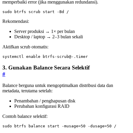
memperbaiki error (jika menggunakan redundansi).
sudo btrfs scrub start -Bd /
Rekomendasi:
Server produksi → 1× per bulan
Desktop / laptop → 2–3 bulan sekali
Aktifkan scrub otomatis:
systemctl 
enable
btrfs-scrub@-.timer
3. Gunakan Balance Secara Selektif
#
Balance berguna untuk mengoptimalkan distribusi data dan
metadata, terutama setelah:
Penambahan / penghapusan disk
Perubahan konfigurasi RAID
Contoh balance selektif:
sudo btrfs balance start -musage
=
50
 -dusage
=
50
 /