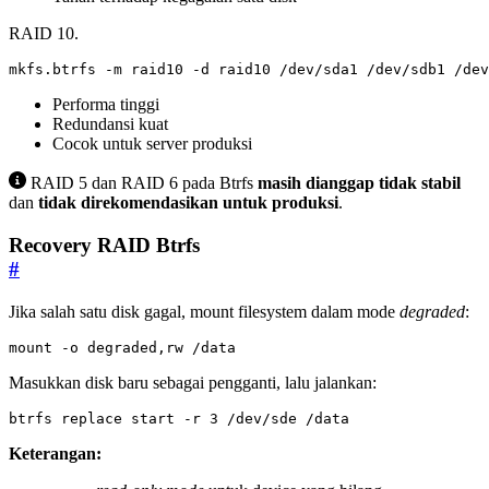
RAID 10.
mkfs.btrfs -m raid10 -d raid10 /dev/sda1 /dev/sdb1 /dev
Performa tinggi
Redundansi kuat
Cocok untuk server produksi
RAID 5 dan RAID 6 pada Btrfs
masih dianggap tidak stabil
dan
tidak direkomendasikan untuk produksi
.
Recovery RAID Btrfs
#
Jika salah satu disk gagal, mount filesystem dalam mode
degraded
:
mount -o degraded,rw /data
Masukkan disk baru sebagai pengganti, lalu jalankan:
btrfs replace start -r 
3
 /dev/sde /data
Keterangan: