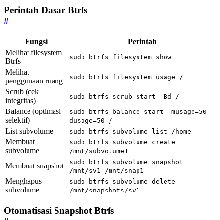
Perintah Dasar Btrfs
#
Fungsi
Perintah
Melihat filesystem
sudo btrfs filesystem show
Btrfs
Melihat
sudo btrfs filesystem usage /
penggunaan ruang
Scrub (cek
sudo btrfs scrub start -Bd /
integritas)
Balance (optimasi
sudo btrfs balance start -musage=50 -
selektif)
dusage=50 /
List subvolume
sudo btrfs subvolume list /home
Membuat
sudo btrfs subvolume create
subvolume
/mnt/subvolume1
sudo btrfs subvolume snapshot
Membuat snapshot
/mnt/sv1 /mnt/snap1
Menghapus
sudo btrfs subvolume delete
subvolume
/mnt/snapshots/sv1
Otomatisasi Snapshot Btrfs