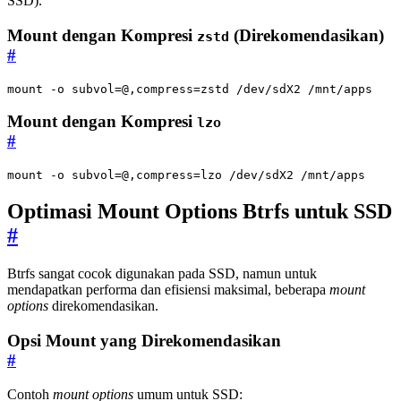
SSD).
Mount dengan Kompresi
(Direkomendasikan)
zstd
#
mount -o 
subvol
=
@,compress
=
zstd /dev/sdX2 /mnt/apps
Mount dengan Kompresi
lzo
#
mount -o 
subvol
=
@,compress
=
lzo /dev/sdX2 /mnt/apps
Optimasi Mount Options Btrfs untuk SSD
#
Btrfs sangat cocok digunakan pada SSD, namun untuk
mendapatkan performa dan efisiensi maksimal, beberapa
mount
options
direkomendasikan.
Opsi Mount yang Direkomendasikan
#
Contoh
mount options
umum untuk SSD: