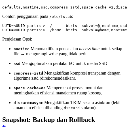
defaults,noatime,ssd,compress=zstd,space_cache=v2,disca
Contoh penggunaan pada
:
/etc/fstab
UUID=<UUID-partisi>  /home  btrfs  subvol=@home,noatime
Penjelasan Opsi:
Menonaktifkan pencatatan
access time
untuk setiap
noatime
file → mengurangi write yang tidak perlu.
Mengoptimalkan perilaku I/O untuk media SSD.
ssd
Mengaktifkan kompresi transparan dengan
compress=zstd
algoritma zstd (direkomendasikan).
Mempercepat proses mount dan
space_cache=v2
meningkatkan efisiensi manajemen ruang kosong.
Mengaktifkan TRIM secara asinkron (lebih
discard=async
aman dan efisien dibanding
sinkron).
discard
Snapshot: Backup dan Rollback