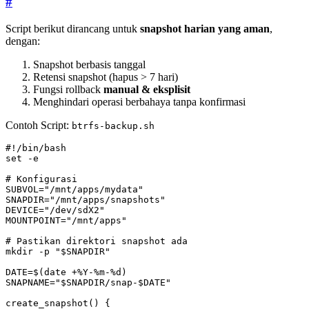
#
Script berikut dirancang untuk
snapshot harian yang aman
,
dengan:
Snapshot berbasis tanggal
Retensi snapshot (hapus > 7 hari)
Fungsi rollback
manual & eksplisit
Menghindari operasi berbahaya tanpa konfirmasi
Contoh Script:
btrfs-backup.sh
set
# Konfigurasi
SUBVOL
=
"/mnt/apps/mydata"
SNAPDIR
=
"/mnt/apps/snapshots"
DEVICE
=
"/dev/sdX2"
MOUNTPOINT
=
"/mnt/apps"
# Pastikan direktori snapshot ada
mkdir -p 
"
$SNAPDIR
"
DATE
=
$(
date +%Y-%m-%d
)
SNAPNAME
=
"
$SNAPDIR
/snap-
$DATE
"
create_snapshot
()
{