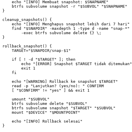
echo
"[INFO] Membuat snapshot: 
$SNAPNAME
"
    btrfs subvolume snapshot -r 
"
$SUBVOL
"
"
$SNAPNAME
"
}
cleanup_snapshots
()
{
echo
"[INFO] Menghapus snapshot lebih dari 7 hari"
    find 
"
$SNAPDIR
"
 -maxdepth 
1
 -type d -name 
"snap-*"
 
        -exec btrfs subvolume delete 
{}
\;
}
rollback_snapshot
()
{
TARGET
=
"
$SNAPDIR
/snap-
$1
"
if
[
 ! -d 
"
$TARGET
"
]
;
then
echo
"[ERROR] Snapshot 
$TARGET
 tidak ditemukan"
exit
1
fi
echo
"[WARNING] Rollback ke snapshot 
$TARGET
"
read
 -p 
"Lanjutkan? (yes/no): "
[
"
$CONFIRM
"
 !
=
"yes"
]
&&
exit
1
    umount 
"
$SUBVOL
"
    btrfs subvolume delete 
"
$SUBVOL
"
    btrfs subvolume snapshot 
"
$TARGET
"
"
$SUBVOL
"
    mount 
"
$DEVICE
"
"
$MOUNTPOINT
"
echo
"[INFO] Rollback selesai"
}