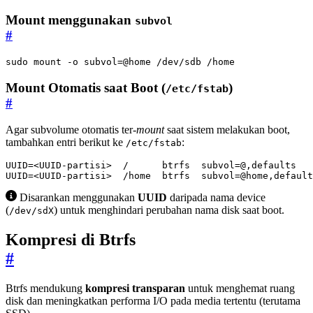
Mount menggunakan
subvol
#
sudo mount -o 
subvol
=
@home /dev/sdb /home
Mount Otomatis saat Boot (
)
/etc/fstab
#
Agar subvolume otomatis ter-
mount
saat sistem melakukan boot,
tambahkan entri berikut ke
:
/etc/fstab
UUID=<UUID-partisi>  /home  btrfs  subvol=@home,default
Disarankan menggunakan
UUID
daripada nama device
(
) untuk menghindari perubahan nama disk saat boot.
/dev/sdX
Kompresi di Btrfs
#
Btrfs mendukung
kompresi transparan
untuk menghemat ruang
disk dan meningkatkan performa I/O pada media tertentu (terutama