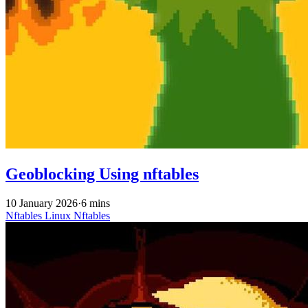
Geoblocking Using nftables
10 January 2026
·
6 mins
Nftables
Linux
Nftables