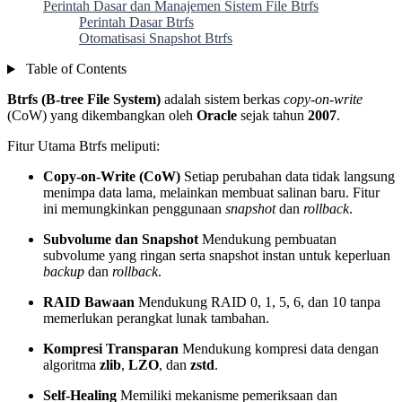
Perintah Dasar dan Manajemen Sistem File Btrfs
Perintah Dasar Btrfs
Otomatisasi Snapshot Btrfs
Table of Contents
Btrfs (B-tree File System)
adalah sistem berkas
copy-on-write
(CoW) yang dikembangkan oleh
Oracle
sejak tahun
2007
.
Fitur Utama Btrfs meliputi:
Copy-on-Write (CoW)
Setiap perubahan data tidak langsung
menimpa data lama, melainkan membuat salinan baru. Fitur
ini memungkinkan penggunaan
snapshot
dan
rollback
.
Subvolume dan Snapshot
Mendukung pembuatan
subvolume yang ringan serta snapshot instan untuk keperluan
backup
dan
rollback
.
RAID Bawaan
Mendukung RAID 0, 1, 5, 6, dan 10 tanpa
memerlukan perangkat lunak tambahan.
Kompresi Transparan
Mendukung kompresi data dengan
algoritma
zlib
,
LZO
, dan
zstd
.
Self-Healing
Memiliki mekanisme pemeriksaan dan