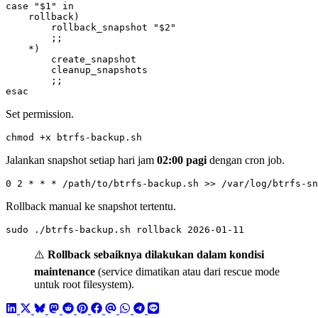
case
"
$1
"
    rollback
)
        rollback_snapshot 
"
$2
"
;;
    *
)
;;
esac
Set permission.
chmod +x btrfs-backup.sh
Jalankan snapshot setiap hari jam
02:00 pagi
dengan cron job.
0 2 * * * /path/to/btrfs-backup.sh >> /var/log/btrfs-sn
Rollback manual ke snapshot tertentu.
sudo ./btrfs-backup.sh rollback 2026-01-11
⚠️
Rollback sebaiknya dilakukan dalam kondisi
maintenance
(service dimatikan atau dari rescue mode
untuk root filesystem).