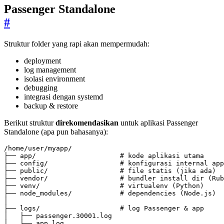
Passenger Standalone
#
Struktur folder yang rapi akan mempermudah:
deployment
log management
isolasi environment
debugging
integrasi dengan systemd
backup & restore
Berikut struktur
direkomendasikan
untuk aplikasi Passenger
Standalone (apa pun bahasanya):
├── app/                     
# kode aplikasi utama
├── config/                  
# konfigurasi internal app
├── public/                  
# file statis (jika ada)
├── vendor/                  
# bundler install dir (Rub
├── venv/                    
# virtualenv (Python)
├── node_modules/            
# dependencies (Node.js)
├── logs/                    
# log Passenger & app