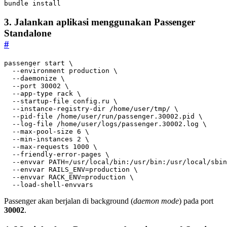
bundle install
3. Jalankan aplikasi menggunakan Passenger
Standalone
#
passenger start 
  --environment production 
  --daemonize 
  --port 
30002
  --app-type rack 
  --startup-file config.ru 
  --instance-registry-dir /home/user/tmp/ 
  --pid-file /home/user/run/passenger.30002.pid 
  --log-file /home/user/logs/passenger.30002.log 
  --max-pool-size 
6
  --min-instances 
2
  --max-requests 
1000
  --friendly-error-pages 
  --envvar 
PATH
=
/usr/local/bin:/usr/bin:/usr/local/sbin
  --envvar 
RAILS_ENV
=
production 
  --envvar 
RACK_ENV
=
production 
  --load-shell-envvars
Passenger akan berjalan di background (
daemon mode
) pada port
30002
.