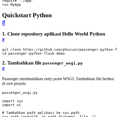
require
'./app'
run
MyApp
Quickstart Python
#
1. Clone repository aplikasi Hello World Python
#
cd
 passenger-python-flask-demo
2. Tambahkan file
passenger_wsgi.py
#
Passenger membutuhkan
entry point
WSGI. Tambahkan file berikut
di root proyek:
passenger_wsgi.py
import
sys
import
os
# Tambahkan path aplikasi ke sys.path
sys
.
path
.
insert
(
0
,
os
.
path
.
dirname
(
__file__
))