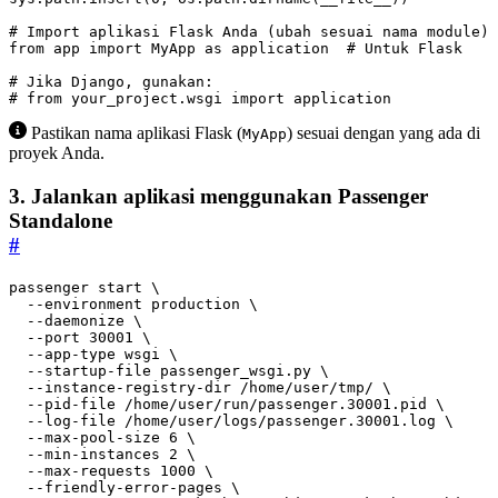
# Import aplikasi Flask Anda (ubah sesuai nama module)
from
app
import
MyApp
as
application
# Untuk Flask
# Jika Django, gunakan:
# from your_project.wsgi import application
Pastikan nama aplikasi Flask (
) sesuai dengan yang ada di
MyApp
proyek Anda.
3. Jalankan aplikasi menggunakan Passenger
Standalone
#
passenger start 
  --environment production 
  --daemonize 
  --port 
30001
  --app-type wsgi 
  --startup-file passenger_wsgi.py 
  --instance-registry-dir /home/user/tmp/ 
  --pid-file /home/user/run/passenger.30001.pid 
  --log-file /home/user/logs/passenger.30001.log 
  --max-pool-size 
6
  --min-instances 
2
  --max-requests 
1000
  --friendly-error-pages 