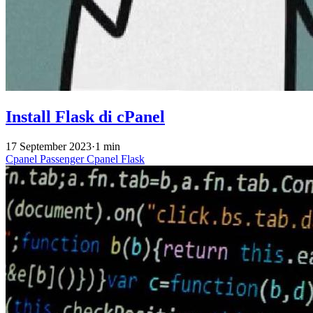
Install Flask di cPanel
17 September 2023
·
1 min
Cpanel
Passenger
Cpanel
Flask