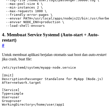
  --log-file /home/user/logs/passenger.30000.log 
  --max-pool-size 
6
  --min-instances 
2
  --max-requests 
1000
  --friendly-error-pages 
  --envvar 
PATH
=
/usr/local/apps/nodejs22/bin:/usr/kerbe
  --envvar 
NODE_ENV
=
production 
  --load-shell-envvars
4️. Membuat Service Systemd (Auto-start + Auto-
restart)
#
Untuk membuat aplikasi berjalan otomatis saat boot dan
auto-restart
jika crash, buat file:
/etc/systemd/system/myapp-node.service
[Unit]
Description
=
Passenger Standalone for MyApp (Node.js)
After
=
network.target
[Service]
Type
=
simple
User
=
user
Group
=
user
WorkingDirectory
=
/home/user/app1