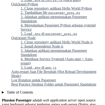
.env
config.ru
Quickstart Python
1. Clone repository aplikasi Hello World Python
2. Tambahkan file
passenger_wsgi.py
3. Jalankan aplikasi menggunakan Passenger
Standalone
4. Menjalankan Passenger Python sebagai systemd
Service
5. Load
di
.env
passenger_wsgi.py
Quickstart Node
1. Clone repository aplikasi Hello World Node.js
2️. Install dependensi Node.js
3️. Jalankan aplikasi menggunakan Passenger
Standalone
4️. Membuat Service Systemd (Auto-start + Auto-
restart)
5. Load
di
.env
app.js
Auto-restart Saat File Berubah (Hot Reload Development
Mode)
Log Rotation untuk Passenger
Best Practice Struktur Folder untuk Passenger Standalone
Table of Contents
Phusion Passenger
adalah
web application server
open source
yang berfungsi sebagai jembatan antara web server (Nginx atau