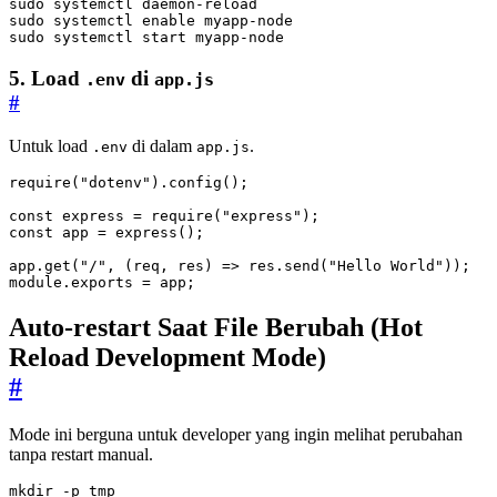
sudo systemctl 
enable
sudo systemctl start myapp-node
5. Load
di
.env
app.js
#
Untuk load
di dalam
.
.env
app.js
require
(
"dotenv"
).
config
();
const
express
=
require
(
"express"
);
const
app
=
express
();
app
.
get
(
"/"
,
(
req
,
res
)
=>
res
.
send
(
"Hello World"
));
module
.
exports
=
app
;
Auto-restart Saat File Berubah (Hot
Reload Development Mode)
#
Mode ini berguna untuk developer yang ingin melihat perubahan
tanpa restart manual.