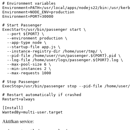
# Environment variables
Environment
=
PATH=/usr/local/apps/nodejs22/bin:/usr/kerb
Environment
=
NODE_ENV=production
Environment
=
PORT=30000
# Start Passenger
ExecStart
=
  --max-requests 1000
# Stop Passenger
ExecStop
=
/usr/bin/passenger stop --pid-file /home/user/
# Restart automatically if crashed
Restart
=
always
[Install]
WantedBy
=
multi-user.target
Aktifkan service: