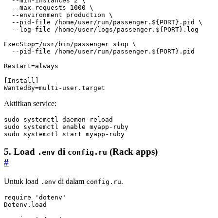
  --log-file /home/user/logs/passenger.${PORT}.log
ExecStop
=
  --pid-file /home/user/run/passenger.${PORT}.pid
Restart
=
always
[Install]
WantedBy
=
multi-user.target
Aktifkan service:
sudo systemctl 
enable
sudo systemctl start myapp-ruby
5. Load
di
(Rack apps)
.env
config.ru
#
Untuk load
di dalam
.
.env
config.ru
require
'dotenv'
Dotenv
.
load