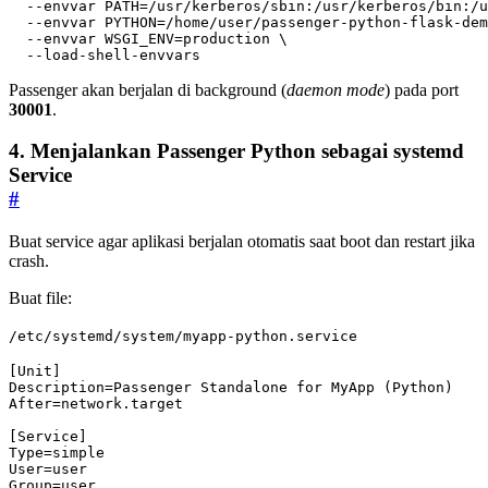
  --envvar 
PATH
=
/usr/kerberos/sbin:/usr/kerberos/bin:/u
  --envvar 
PYTHON
=
/home/user/passenger-python-flask-dem
  --envvar 
WSGI_ENV
=
production 
  --load-shell-envvars
Passenger akan berjalan di background (
daemon mode
) pada port
30001
.
4. Menjalankan Passenger Python sebagai systemd
Service
#
Buat service agar aplikasi berjalan otomatis saat boot dan restart jika
crash.
Buat file:
/etc/systemd/system/myapp-python.service
[Unit]
Description
=
Passenger Standalone for MyApp (Python)
After
=
network.target
[Service]
Type
=
simple
User
=
user
Group
=
user