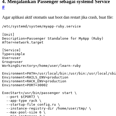
4. Menjalankan Passenger sebagai systemd Service
#
Agar aplikasi aktif otomatis saat boot dan restart jika crash, buat file:
/etc/systemd/system/myapp-ruby.service
[Unit]
Description
=
Passenger Standalone for MyApp (Ruby)
After
=
network.target
[Service]
Type
=
simple
User
=
user
Group
=
user
WorkingDirectory
=
/home/user/learn-ruby
Environment
=
PATH=/usr/local/bin:/usr/bin:/usr/local/sbi
Environment
=
RAILS_ENV=production
Environment
=
RACK_ENV=production
Environment
=
PORT=30002
ExecStart
=