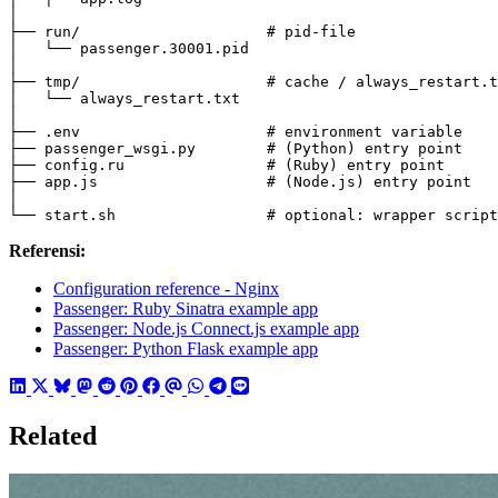
├── run/                     
# pid-file
├── tmp/                     
# cache / always_restart.t
├── .env                     
# environment variable
├── passenger_wsgi.py        
# (Python) entry point
├── config.ru                
# (Ruby) entry point
├── app.js                   
# (Node.js) entry point
└── start.sh                 
# optional: wrapper script
Referensi:
Configuration reference - Nginx
Passenger: Ruby Sinatra example app
Passenger: Node.js Connect.js example app
Passenger: Python Flask example app
Related