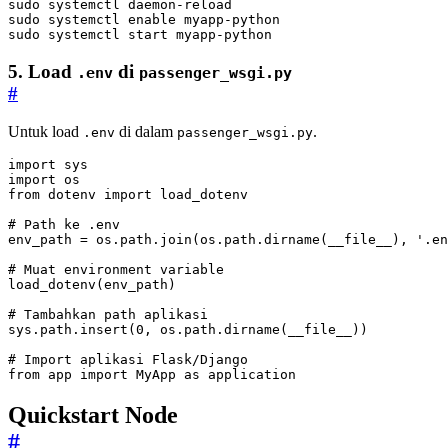
sudo systemctl 
enable
sudo systemctl start myapp-python
5. Load
di
.env
passenger_wsgi.py
#
Untuk load
di dalam
.
.env
passenger_wsgi.py
import
sys
import
os
from
dotenv
import
load_dotenv
# Path ke .env
env_path
=
os
.
path
.
join
(
os
.
path
.
dirname
(
__file__
),
'.en
# Muat environment variable
load_dotenv
(
env_path
)
# Tambahkan path aplikasi
sys
.
path
.
insert
(
0
,
os
.
path
.
dirname
(
__file__
))
# Import aplikasi Flask/Django
from
app
import
MyApp
as
application
Quickstart Node
#