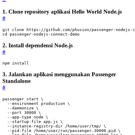
1. Clone repository aplikasi Hello World Node.js
#
cd
 passenger-nodejs-connect-demo
2️. Install dependensi Node.js
#
npm install
3️. Jalankan aplikasi menggunakan Passenger
Standalone
#
passenger start 
  --environment production 
  --daemonize 
  --port 
30000
  --app-type node 
  --startup-file app.js 
  --instance-registry-dir /home/user/tmp/ 
  --pid-file /home/user/run/passenger.30000.pid 