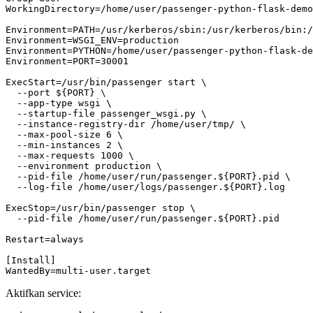
WorkingDirectory
=
/home/user/passenger-python-flask-demo
Environment
=
PATH=/usr/kerberos/sbin:/usr/kerberos/bin:/
Environment
=
WSGI_ENV=production
Environment
=
PYTHON=/home/user/passenger-python-flask-de
Environment
=
PORT=30001
ExecStart
=
  --log-file /home/user/logs/passenger.${PORT}.log
ExecStop
=
  --pid-file /home/user/run/passenger.${PORT}.pid
Restart
=
always
[Install]
WantedBy
=
multi-user.target
Aktifkan service: