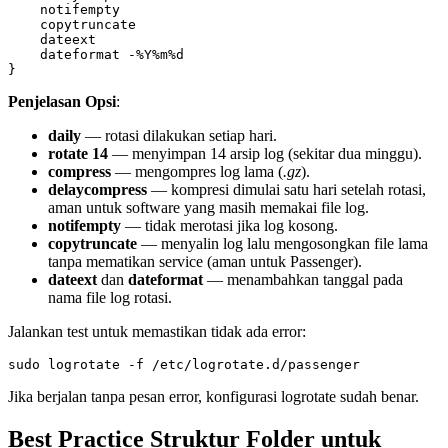
notifempty
copytruncate
dateext
dateformat -%Y%m%d
}
Penjelasan Opsi
:
daily
— rotasi dilakukan setiap hari.
rotate 14
— menyimpan 14 arsip log (sekitar dua minggu).
compress
— mengompres log lama (
.gz
).
delaycompress
— kompresi dimulai satu hari setelah rotasi,
aman untuk software yang masih memakai file log.
notifempty
— tidak merotasi jika log kosong.
copytruncate
— menyalin log lalu mengosongkan file lama
tanpa mematikan service (aman untuk Passenger).
dateext
dan
dateformat
— menambahkan tanggal pada
nama file log rotasi.
Jalankan test untuk memastikan tidak ada error:
sudo logrotate -f /etc/logrotate.d/passenger
Jika berjalan tanpa pesan error, konfigurasi logrotate sudah benar.
Best Practice Struktur Folder untuk