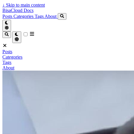
↓
Skip to main content
BisaCloud Docs
Posts
Categories
Tags
About
Posts
Categories
Tags
About