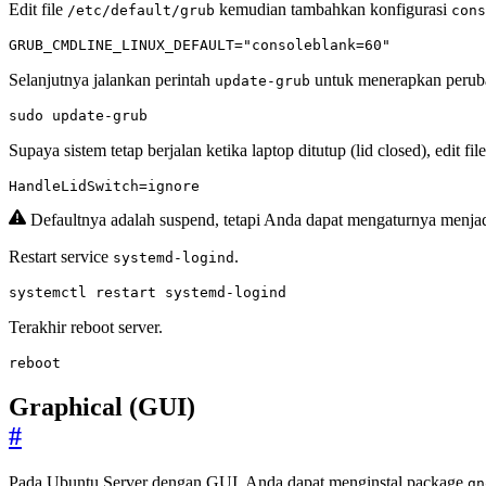
Edit file
kemudian tambahkan konfigurasi
/etc/default/grub
cons
GRUB_CMDLINE_LINUX_DEFAULT="consoleblank=60"
Selanjutnya jalankan perintah
untuk menerapkan perub
update-grub
sudo update-grub
Supaya sistem tetap berjalan ketika laptop ditutup (lid closed), edit fil
HandleLidSwitch
=
ignore
Defaultnya adalah suspend, tetapi Anda dapat mengaturnya menjad
Restart service
.
systemd-logind
systemctl restart systemd-logind
Terakhir reboot server.
reboot
Graphical (GUI)
#
Pada Ubuntu Server dengan GUI, Anda dapat menginstal package
gn