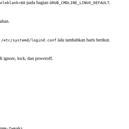
pada bagian
.
oleblank=60
GRUB_CMDLINE_LINUX_DEFAULT
ahan.
e
lalu tambahkan baris berikut.
/etc/systemd/logind.conf
i ignore, lock, dan poweroff.
.
ome-tweaks