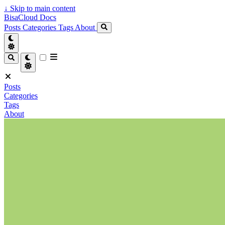
↓
Skip to main content
BisaCloud Docs
Posts
Categories
Tags
About
Posts
Categories
Tags
About