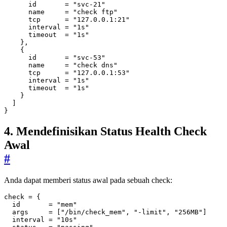
      id
=
"svc-21"
      name
=
"check ftp"
      tcp
=
"127.0.0.1:21"
      interval
=
"1s"
      timeout
=
"1s"
    }
,
      id
=
"svc-53"
      name
=
"check dns"
      tcp
=
"127.0.0.1:53"
      interval
=
"1s"
      timeout
=
"1s"
]
}
4. Mendefinisikan Status Health Check
Awal
#
Anda dapat memberi status awal pada sebuah check:
check
=
  id
=
"mem"
  args
=
[
"/bin/check_mem", "-limit", "256MB"
]
  interval
=
"10s"