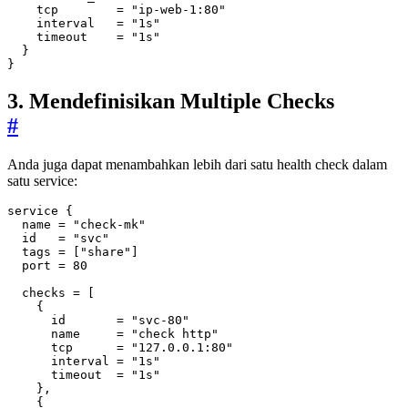
    tcp
=
"ip-web-1:80"
    interval
=
"1s"
    timeout
=
"1s"
}
3. Mendefinisikan Multiple Checks
#
Anda juga dapat menambahkan lebih dari satu health check dalam
satu service:
service
  name
=
"check-mk"
  id
=
"svc"
  tags
=
[
"share"
]
  port
=
80
  checks
=
[
      id
=
"svc-80"
      name
=
"check http"
      tcp
=
"127.0.0.1:80"
      interval
=
"1s"
      timeout
=
"1s"
    }
,