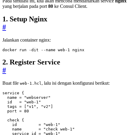
Pada simulasi ini, kita akan mencoba mendaftarkan service
nginx
yang berjalan pada port
80
ke Consul Client.
1. Setup Nginx
#
Jalankan container nginx:
docker run -dit --name web-1 nginx
2. Register Service
#
Buat file
, lalu isi dengan konfigurasi berikut:
web-1.hcl
service
  name
=
"webserver"
  id
=
"web-1"
  tags
=
[
"v1", "v2"
]
  port
=
80
check
    id
=
"web-1"
    name
=
"check web-1"
    service_id
=
"web-1"